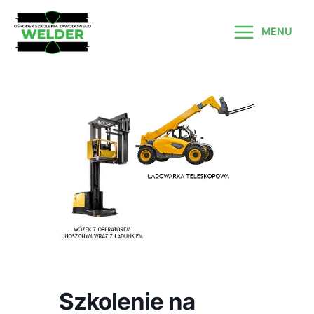
Skip
to
MENU
content
MAIN
MENU
Szkolenie na