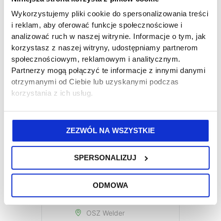
Wykorzystujemy pliki cookie do spersonalizowania treści
i reklam, aby oferować funkcje społecznościowe i
analizować ruch w naszej witrynie. Informacje o tym, jak
korzystasz z naszej witryny, udostępniamy partnerom
społecznościowym, reklamowym i analitycznym.
DATA
Partnerzy mogą połączyć te informacje z innymi danymi
20-06-26
otrzymanymi od Ciebie lub uzyskanymi podczas
Zakończone
korzystania z ich usług.
CZAS
07:30
ZEZWÓL NA WSZYSTKIE
KOSZT
SPERSONALIZUJ
1079,00zł
ODMOWA
LOKALIZACJA
OSZ Welder