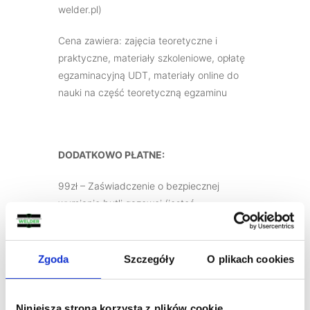
welder.pl)
Cena zawiera: zajęcia teoretyczne i
praktyczne, materiały szkoleniowe, opłatę
egzaminacyjną UDT, materiały online do
nauki na część teoretyczną egzaminu
DODATKOWO PŁATNE:
99zł – Zaświadczenie o bezpiecznej
wymianie butli gazowej (jesteś
zainteresowany dolicz kwotę do ceny
szkolenia).
Zgoda
Szczegóły
O plikach cookies
Zastrzegamy sobie prawo odwołania lub
zmiany terminu szkolenia w przypadku
zbyt małej ilości chętnych.
Niniejsza strona korzysta z plików cookie