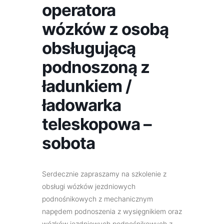
operatora
wózków z osobą
obsługującą
podnoszoną z
ładunkiem /
ładowarka
teleskopowa –
sobota
Serdecznie zapraszamy na szkolenie z
obsługi wózków jezdniowych
podnośnikowych z mechanicznym
napędem podnoszenia z wysięgnikiem oraz
wózków jezdniowych podnośnikowych z