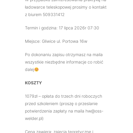
ładowarce teleskopowej prosimy o kontakt
z biurem 509331412
Termin i godzina: 17 lipca 2026r 07:30
Miejsce: Gliwice ul. Portowa 16w
Po dokonaniu zapisu otrzymasz na maila
wszystkie niezbędne informacje co robić
dalej
KOSZTY
1079zł – opłata do trzech dni roboczych
przed szkoleniem (proszę o przeslanie
potwierdzenia zapłaty na maila hw@oss-
welder.pl)
Cena zawiera: zajęcia teoretyczne i