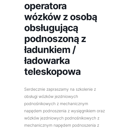
operatora
wózków z osobą
obsługującą
podnoszoną z
ładunkiem /
ładowarka
teleskopowa
Serdecznie zapraszamy na szkolenie z
obsługi wózków jezdniowych
podnośnikowych z mechanicznym
napędem podnoszenia z wysięgnikiem oraz
wózków jezdniowych podnośnikowych z
mechanicznym napędem podnoszenia z