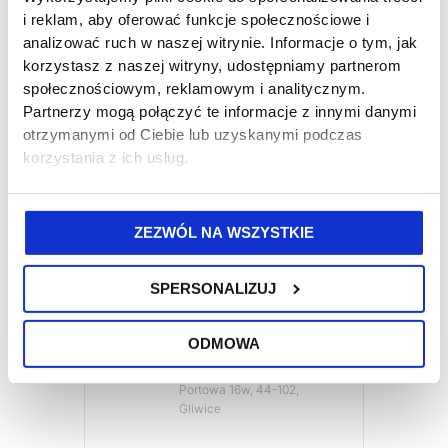
i reklam, aby oferować funkcje społecznościowe i
analizować ruch w naszej witrynie. Informacje o tym, jak
korzystasz z naszej witryny, udostępniamy partnerom
DATA
społecznościowym, reklamowym i analitycznym.
17-07-26
Partnerzy mogą połączyć te informacje z innymi danymi
Zakończone
otrzymanymi od Ciebie lub uzyskanymi podczas
korzystania z ich usług.
CZAS
07:30
ZEZWÓL NA WSZYSTKIE
KOSZT
1079,00zł
SPERSONALIZUJ
LOKALIZACJA
ODMOWA
OSZ Welder
Portowa 16w, 44-102,
Gliwice