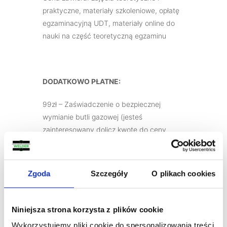
praktyczne, materiały szkoleniowe, opłatę
egzaminacyjną UDT, materiały online do
nauki na część teoretyczną egzaminu
DODATKOWO PŁATNE:
99zł – Zaświadczenie o bezpiecznej
wymianie butli gazowej (jesteś
zainteresowany dolicz kwotę do ceny
szkolenia).
Zastrzegamy sobie prawo odwołania lub
Zgoda
Szczegóły
O plikach cookies
zmiany terminu szkolenia w przypadku
zbyt małej ilości chętnych.
Niniejsza strona korzysta z plików cookie
Wykorzystujemy pliki cookie do spersonalizowania treści