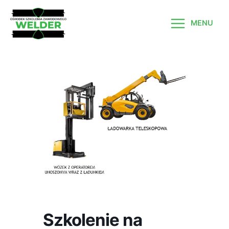
Skip
to
MENU
content
MAIN
MENU
Szkolenie na