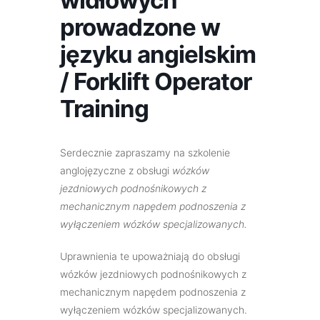
prowadzone w
języku angielskim
/ Forklift Operator
Training
Serdecznie zapraszamy na szkolenie
anglojęzyczne z obsługi
wózków
jezdniowych podnośnikowych z
mechanicznym napędem podnoszenia z
wyłączeniem wózków specjalizowanych
.
Uprawnienia te upoważniają do obsługi
wózków jezdniowych podnośnikowych z
mechanicznym napędem podnoszenia z
wyłączeniem wózków specjalizowanych.