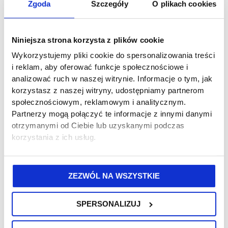
Zgoda
Szczegóły
O plikach cookies
The price includes:
– Theoretical and practical lessons in
Niniejsza strona korzysta z plików cookie
english
Wykorzystujemy pliki cookie do spersonalizowania treści
– Training materials in english
i reklam, aby oferować funkcje społecznościowe i
– UDT exam fee
analizować ruch w naszej witrynie. Informacje o tym, jak
– the fee of a sworn translator present at the
korzystasz z naszej witryny, udostępniamy partnerom
społecznościowym, reklamowym i analitycznym.
exam,
Partnerzy mogą połączyć te informacje z innymi danymi
otrzymanymi od Ciebie lub uzyskanymi podczas
Practical classes include 30 minutes of
korzystania z ich usług.
forklift driving to learn exam maneuvers.
If needed, it is possible to purchase an
additional hour of practice at the cost of 189
ZEZWÓL NA WSZYSTKIE
PLN per hour.
SPERSONALIZUJ
ADDITIONAL FEES
:
99 PLN – Certificate of safe gas cylinder