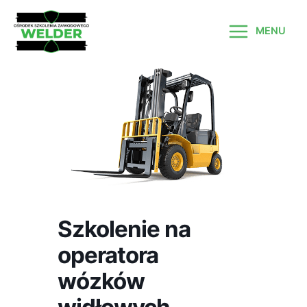
Skip
to
MENU
content
MAIN
MENU
Szkolenie na
operatora
wózków
widłowych